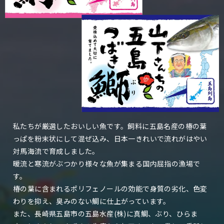
私たちが厳選したおいしい魚です。飼料に五島名産の椿の葉
っぱを粉末状にして混ぜ込み、日本一きれいで流れがはやい
対馬海流で育成しました。
暖流と寒流がぶつかり様々な魚が集まる国内屈指の漁場で
す。
椿の葉に含まれるポリフェノールの効能で身質の劣化、色変
わりを抑え、臭みのない鯛に仕上がっています。
また、長崎県五島市の五島水産(株)に真鯛、ぶり、ひらま